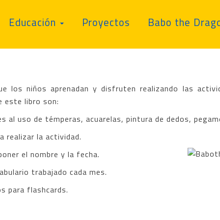
Educación
Proyectos
Babo the Drag
 los niños aprenadan y disfruten realizando las activi
 este libro son:
es al uso de témperas, acuarelas, pintura de dedos, pegame
 realizar la actividad.
poner el nombre y la fecha.
abulario trabajado cada mes.
s para flashcards.